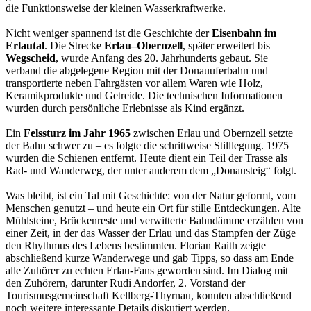
die Funktionsweise der kleinen Wasserkraftwerke.
Nicht weniger spannend ist die Geschichte der
Eisenbahn im
Erlautal
. Die Strecke
Erlau–Obernzell
, später erweitert bis
Wegscheid
, wurde Anfang des 20. Jahrhunderts gebaut. Sie
verband die abgelegene Region mit der Donauuferbahn und
transportierte neben Fahrgästen vor allem Waren wie Holz,
Keramikprodukte und Getreide. Die technischen Informationen
wurden durch persönliche Erlebnisse als Kind ergänzt.
Ein
Felssturz im Jahr 1965
zwischen Erlau und Obernzell setzte
der Bahn schwer zu – es folgte die schrittweise Stilllegung. 1975
wurden die Schienen entfernt. Heute dient ein Teil der Trasse als
Rad- und Wanderweg, der unter anderem dem „Donausteig“ folgt.
Was bleibt, ist ein Tal mit Geschichte: von der Natur geformt, vom
Menschen genutzt – und heute ein Ort für stille Entdeckungen. Alte
Mühlsteine, Brückenreste und verwitterte Bahndämme erzählen von
einer Zeit, in der das Wasser der Erlau und das Stampfen der Züge
den Rhythmus des Lebens bestimmten. Florian Raith zeigte
abschließend kurze Wanderwege und gab Tipps, so dass am Ende
alle Zuhörer zu echten Erlau-Fans geworden sind. Im Dialog mit
den Zuhörern, darunter Rudi Andorfer, 2. Vorstand der
Tourismusgemeinschaft Kellberg-Thyrnau, konnten abschließend
noch weitere interessante Details diskutiert werden.